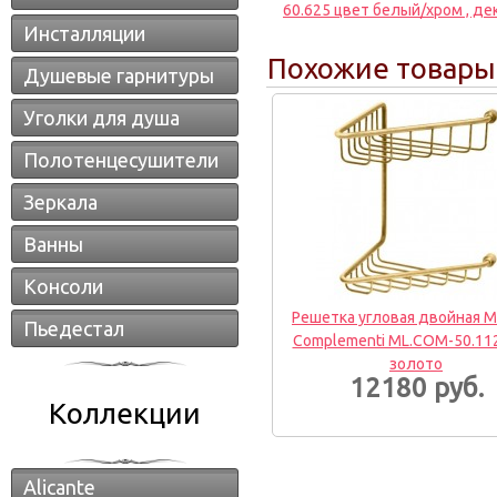
60.625 цвет белый/хром , де
Инсталляции
Похожие товары
Душевые гарнитуры
Уголки для душа
Полотенцесушители
Зеркала
Ванны
Консоли
Решетка угловая двойная Mi
Пьедестал
Complementi ML.COM-50.11
золото
12180 руб.
Коллекции
Alicante