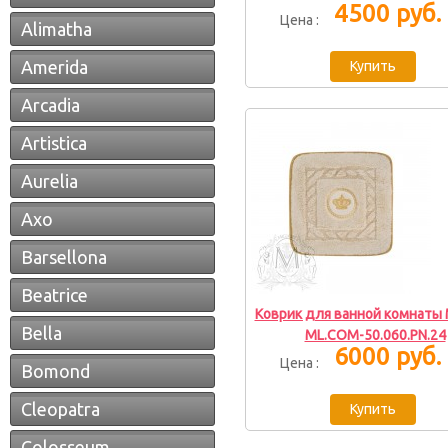
4500 руб.
Цена :
Alimatha
Amerida
Arcadia
Artistica
Aurelia
Axo
Barsellona
Beatrice
Коврик для ванной комнаты M
Bella
ML.COM-50.060.PN.24
6000 руб.
Цена :
Bomond
Cleopatra
Colosseum