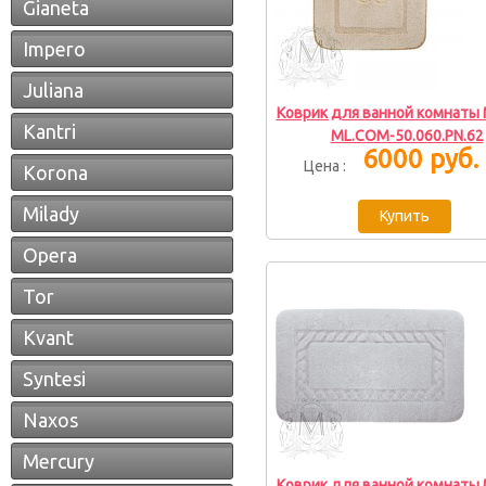
Gianeta
Impero
Juliana
Коврик для ванной комнаты M
Kantri
ML.COM-50.060.PN.62
6000 руб.
Цена :
Korona
Milady
Opera
Tor
Kvant
Syntesi
Naxos
Mercury
Коврик для ванной комнаты M