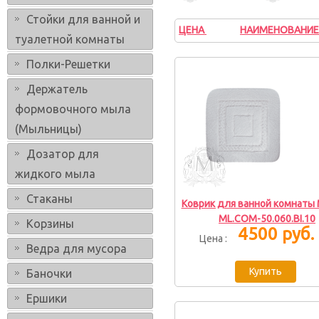
Стойки для ванной и
ЦЕНА
НАИМЕНОВАНИЕ
↑
↓
туалетной комнаты
Полки-Решетки
Держатель
формовочного мыла
(Мыльницы)
Дозатор для
жидкого мыла
Стаканы
Коврик для ванной комнаты M
ML.COM-50.060.BI.10
Корзины
4500 руб.
Цена :
Ведра для мусора
Баночки
Ершики