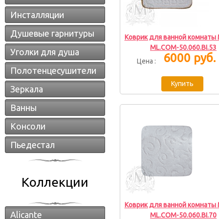
Инсталляции
Душевые гарнитуры
Коврик для ванной комнаты M
ML.COM-50.060.BI.53
Уголки для душа
6000 руб.
Цена :
Полотенцесушители
Зеркала
Ванны
Консоли
Пьедестал
Коллекции
Коврик для ванной комнаты M
Alicante
ML.COM-50.060.BI.70