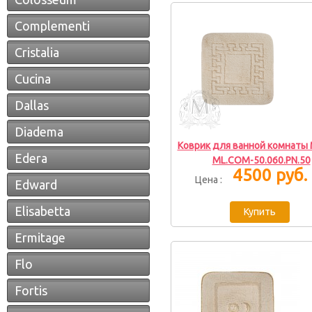
Complementi
Cristalia
Cucina
Dallas
Diadema
Коврик для ванной комнаты M
Edera
ML.COM-50.060.PN.50
4500 руб.
Цена :
Edward
Elisabetta
Ermitage
Flo
Fortis