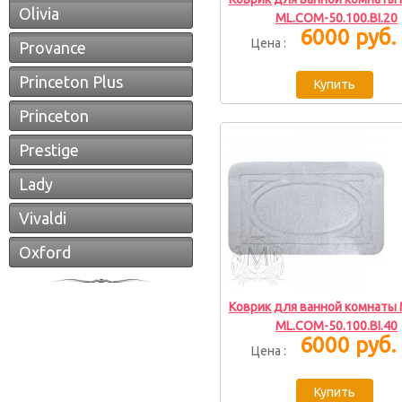
Olivia
ML.COM-50.100.BI.20
6000 руб.
Цена :
Provance
Princeton Plus
Princeton
Prestige
Lady
Vivaldi
Oxford
Коврик для ванной комнаты M
ML.COM-50.100.BI.40
6000 руб.
Цена :