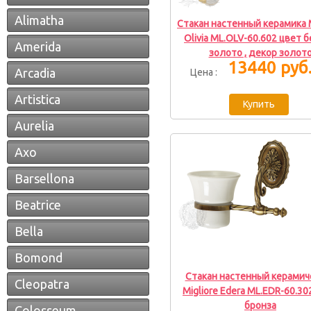
Alimatha
Стакан настенный керамика M
Olivia ML.OLV-60.602 цвет 
Amerida
золото , декор золот
13440 руб
Arcadia
Цена :
Artistica
Aurelia
Axo
Barsellona
Beatrice
Bella
Bomond
Стакан настенный керамич
Cleopatra
Migliore Edera ML.EDR-60.30
бронза
Colosseum