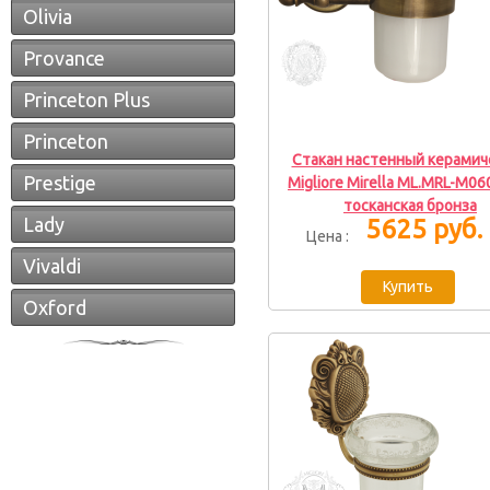
Olivia
Provance
Princeton Plus
Princeton
Стакан настенный керамич
Prestige
Migliore Mirella ML.MRL-M06
тосканская бронза
Lady
5625 руб.
Цена :
Vivaldi
Oxford