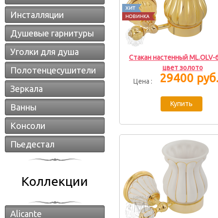
Инсталляции
Душевые гарнитуры
Уголки для душа
Стакан настенный ML.OLV-
цвет золото
Полотенцесушители
29400 руб
Цена :
Зеркала
Ванны
Консоли
Пьедестал
Коллекции
Alicante