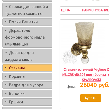
Стойки для ванной и
ЦЕНА
НАИМЕНОВАНИЕ
↑
↓
туалетной комнаты
Полки-Решетки
Держатель
формовочного мыла
(Мыльницы)
Дозатор для
жидкого мыла
Стаканы
Стакан настенный Migliore Cr
ML.CRS-60.202 цвет бронза , 
Корзины
SWAROVSKI
26040 руб
Ведра для мусора
Цена :
Баночки
Ершики