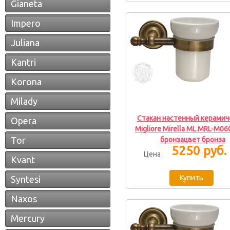
Gianeta
Impero
Juliana
Kantri
Korona
Milady
Стакан настенный керамич
Opera
Migliore Mirella ML.MRL-M06
Tor
бронзацвет бронза
5250 руб.
Цена :
Kvant
Syntesi
Naxos
Mercury