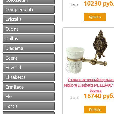
10230 руб
Цена :
Complementi
Cristalia
Cucina
Dallas
Diadema
Edera
Edward
Elisabetta
Стакан настенный керамич
Migliore Elisabetta ML.ELB-60.
Ermitage
бронза
16740 руб
Flo
Цена :
Fortis