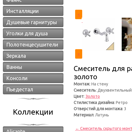
Инсталляции
<
Душевые гарнитуры
Уголки для душа
Полотенцесушители
>
Зеркала
Ванны
Смеситель для ра
золото
Консоли
Монтаж
: На стену
Пьедестал
Смеситель
: Двухвентильный
Цвет
:
Золото
Стилистика дизайна
: Ретро
Отверстий для монтажа
: 3
Коллекции
Материал
: Латунь
← Смеситель скрытого монтаж
Alicante