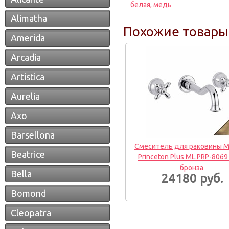
белая, медь
Alimatha
Похожие товары
Amerida
Arcadia
Artistica
Aurelia
Axo
Barsellona
Смеситель для раковины Mi
Beatrice
Princeton Plus ML.PRP-8069
бронза
Bella
24180 руб.
Bomond
Cleopatra