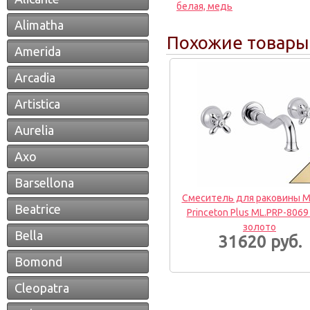
белая, медь
Alimatha
Похожие товары
Amerida
Arcadia
Artistica
Aurelia
Axo
Barsellona
Смеситель для раковины Mi
Beatrice
Princeton Plus ML.PRP-8069
золото
Bella
31620 руб.
Bomond
Cleopatra