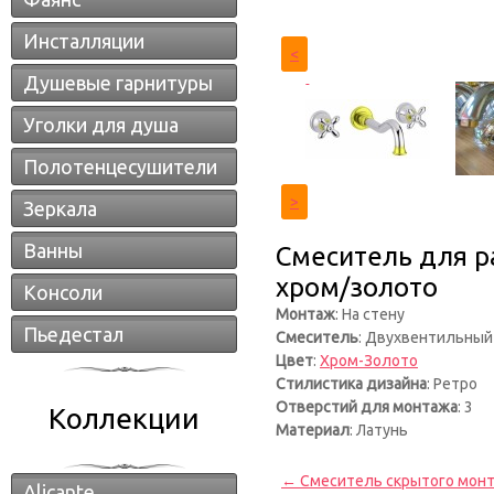
Инсталляции
<
Душевые гарнитуры
Уголки для душа
Полотенцесушители
>
Зеркала
Ванны
Смеситель для ра
хром/золото
Консоли
Монтаж
: На стену
Пьедестал
Смеситель
: Двухвентильный
Цвет
:
Хром-Золото
Стилистика дизайна
: Ретро
Отверстий для монтажа
: 3
Коллекции
Материал
: Латунь
← Смеситель скрытого монтаж
Alicante