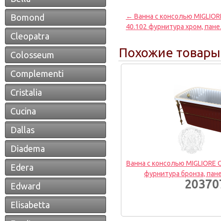
Bomond
← Ванна с консолью MIGLIORE
40.102 фурнитура хром, пане
Cleopatra
Похожие товары
Colosseum
Complementi
Cristalia
Cucina
Dallas
Diadema
Ванна с консолью MIGLIORE O
Edera
фурнитура бронза, пан
203707
Edward
Elisabetta