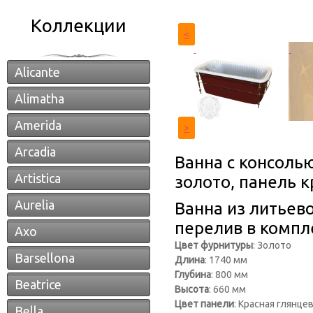
Коллекции
<
Alicante
Alimatha
Amerida
>
Arcadia
Ванна с консолью
Artistica
золото, панель к
Aurelia
Ванна из литьево
перелив в компл
Axo
Цвет фурнитуры
: Золото
Barsellona
Длина
: 1740 мм
Глубина
: 800 мм
Beatrice
Высота
: 660 мм
Цвет панели
: Красная глянце
Bella