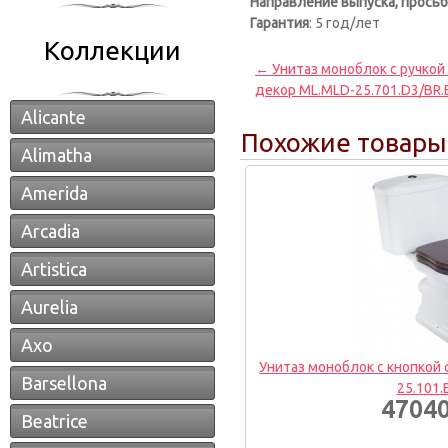
Направление выпуска, просьба
Гарантия
: 5 год/лет
Коллекции
← Унитаз моноблок с ручкой с
декор ML.MLD-25.701.D3/BR.
Alicante
Похожие товары
Alimatha
Amerida
Arcadia
Artistica
Aurelia
Axo
Унитаз моноблок с кнопкой с
Barsellona
25.101.
47040
Beatrice