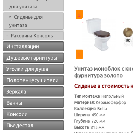
для унитаза
<
Сиденье для
унитаза
Раковина Консоль
Инсталляции
>
Душевые гарнитуры
Унитаз моноблок с кно
Уголки для душа
фурнитура золото
Полотенцесушители
Сиденье в стоимость 
Зеркала
Тип монтажа
: Напольный
Ванны
Материал
: Керамофарфор
Коллекция
: Bella
Консоли
Ширина
: 450 мм
Глубина
: 720 мм
Пьедестал
Высота
: 815 мм