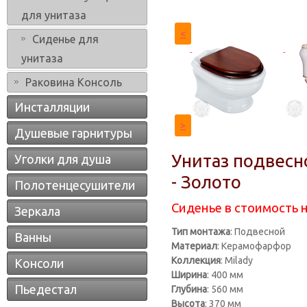
для унитаза
<
Сиденье для
унитаза
Раковина Консоль
Инсталляции
>
Душевые гарнитуры
Унитаз подвесн
Уголки для душа
- Золото
Полотенцесушители
Сиденье в стоимость 
Зеркала
Тип монтажа
: Подвесной
Ванны
Материал
: Керамофарфор
Коллекция
: Milady
Консоли
Ширина
: 400 мм
Пьедестал
Глубина
: 560 мм
Высота
: 370 мм