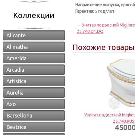
Направление выпуска, просьба
Гарантия
: 5 год/лет
Коллекции
← Унитаз подвесной Migliore
25.740.D1.DO
Alicante
Похожие товары
Alimatha
Amerida
Arcadia
Artistica
Aurelia
Axo
Barsellona
Унитаз подвесной Miglio
25.740.RU
45000
Beatrice