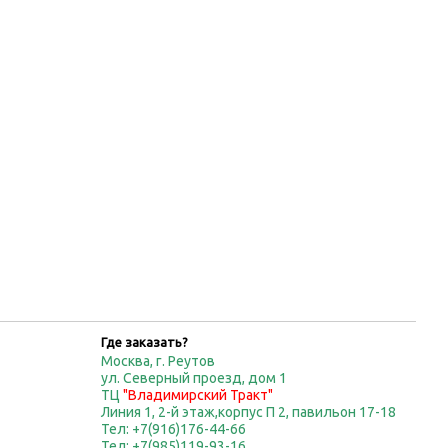
Где заказать?
Москва, г. Реутов
ул. Северный проезд, дом 1
ТЦ
"Владимирский Тракт"
Линия 1, 2-й этаж,корпус П 2, павильон 17-18
Тел: +7(916)176-44-66
Тел: +7(985)119-93-16