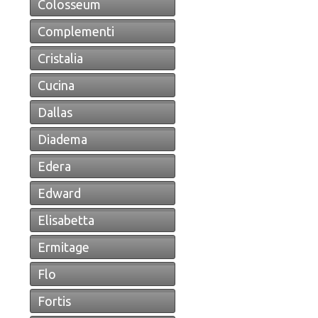
Colosseum
Complementi
Cristalia
Cucina
Dallas
Diadema
Edera
Edward
Elisabetta
Ermitage
Flo
Fortis