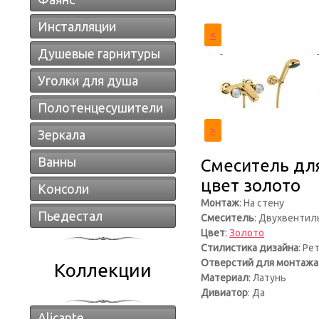
Инсталляции
<
Душевые гарнитуры
Уголки для душа
Полотенцесушители
>
Зеркала
Ванны
Смеситель для
цвет золото
Консоли
Монтаж
: На стену
Пьедестал
Смеситель
: Двухвенти
Цвет
:
Золото
Стилистика дизайна
: Ре
Отверстий для монтажа
Коллекции
Материал
: Латунь
Дивиатор
: Да
Alicante