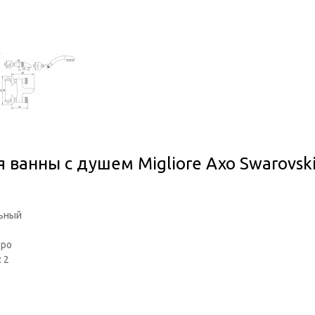
 ванны с душем Migliore Axo Swarovsk
льный
тро
: 2