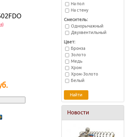
На пол
На стену
602FDO
Смеситель:
я)
Однорычажный
Двухвентильный
Цвет:
Бронза
Золото
Медь
Хром
Хром-Золото
Белый
б.
Новости