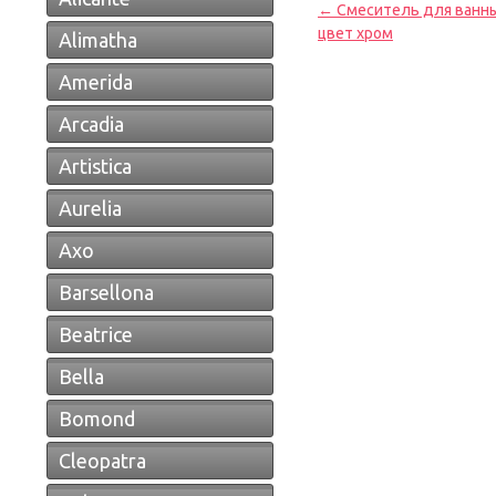
← Смеситель для ванныM
цвет хром
Alimatha
Amerida
Arcadia
Artistica
Aurelia
Axo
Barsellona
Beatrice
Bella
Bomond
Cleopatra