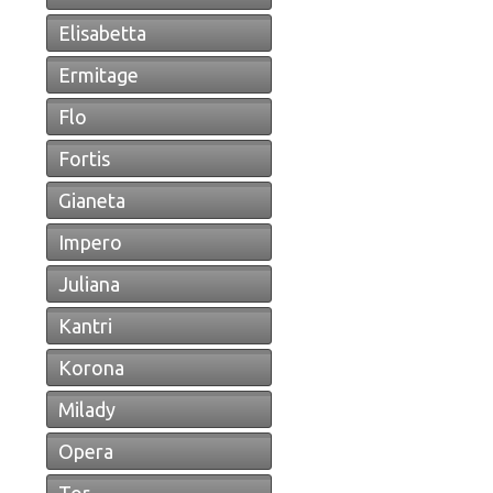
Elisabetta
Ermitage
Flo
Fortis
Gianeta
Impero
Juliana
Kantri
Korona
Milady
Opera