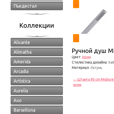
<
Пьедестал
Коллекции
>
Alicante
Ручной душ Mi
Alimatha
Цвет
:
Хром
Amerida
Стилистика дизайна
: Ха
Материал
: Латунь
Arcadia
← Штанга 90 cm Migliore
Artistica
хром
Aurelia
Axo
Barsellona