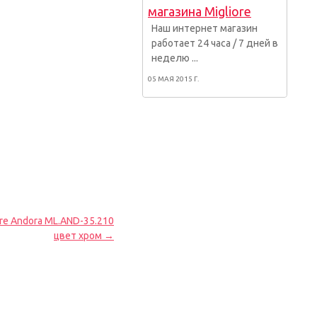
магазина Migliore
Наш интернет магазин
работает 24 часа / 7 дней в
неделю ...
05 МАЯ 2015 Г.
re Andora ML.AND-35.210
цвет хром →