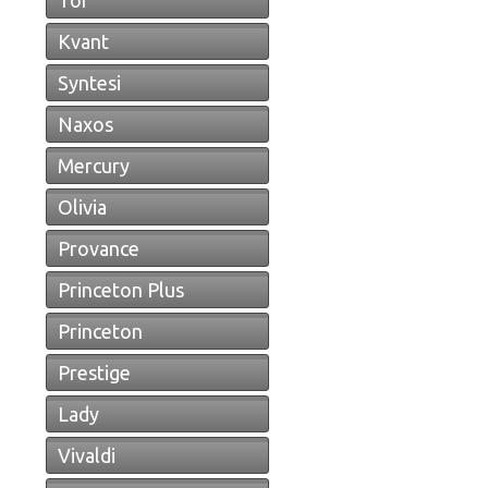
Tor
Kvant
Syntesi
Naxos
Mercury
Olivia
Provance
Princeton Plus
Princeton
Prestige
Lady
Vivaldi