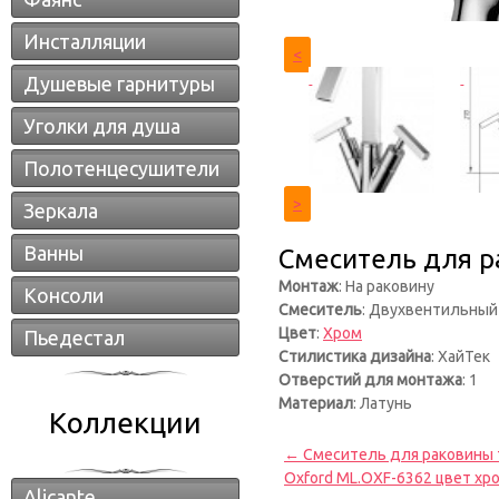
Инсталляции
<
Душевые гарнитуры
Уголки для душа
Полотенцесушители
>
Зеркала
Ванны
Смеситель для ра
Монтаж
: На раковину
Консоли
Смеситель
: Двухвентильный
Цвет
:
Хром
Пьедестал
Стилистика дизайна
: ХайТек
Отверстий для монтажа
: 1
Материал
: Латунь
Коллекции
← Смеситель для раковины т
Oxford ML.OXF-6362 цвет хр
Alicante