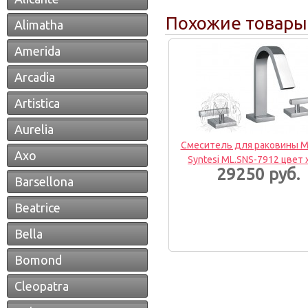
Похожие товары
Alimatha
Amerida
Arcadia
Artistica
Aurelia
Смеситель для раковины Mi
Axo
Syntesi ML.SNS-7912 цвет
29250 руб.
Barsellona
Beatrice
Bella
Bomond
Cleopatra