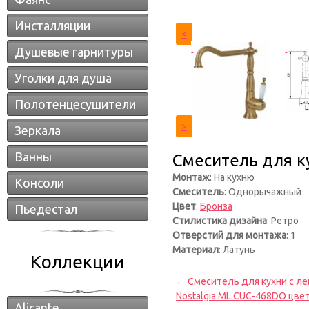
Инсталляции
<
Душевые гарнитуры
Уголки для душа
Полотенцесушители
>
Зеркала
Ванны
Смеситель для ку
Монтаж
: На кухню
Консоли
Смеситель
: Однорычажный
Цвет
:
Бронза
Пьедестал
Стилистика дизайна
: Ретро
Отверстий для монтажа
: 1
Материал
: Латунь
Коллекции
← Смеситель для кухни с ле
Nostalgia ML.CUC-468DO цве
Alicante