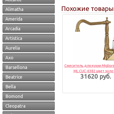
Похожие товары
Alimatha
Amerida
Arcadia
Artistica
Aurelia
Axo
Смеситель для кухни Miglior
Barsellona
ML.CUC-6382 цвет золо
31620 руб.
Beatrice
Bella
Bomond
Cleopatra