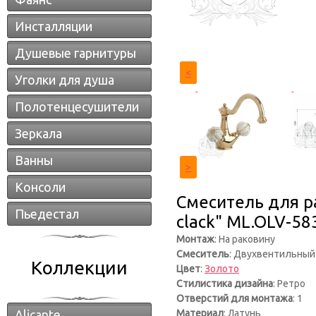
Инсталляции
Душевые гарнитуры
<
Уголки для душа
Полотенцесушители
Зеркала
Ванны
>
Консоли
Смеситель для ра
Пьедестал
clack" ML.OLV-58
Монтаж
: На раковину
Смеситель
: Двухвентильный
Коллекции
Цвет
:
Золото
Стилистика дизайна
: Ретро
Отверстий для монтажа
: 1
Alicante
Материал
: Латунь