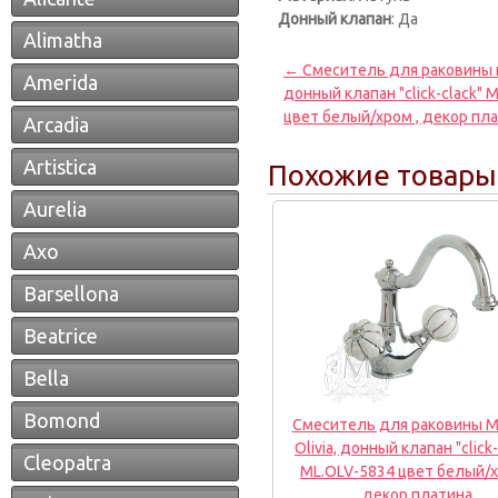
Донный клапан
: Да
Alimatha
← Смеситель для раковины на
Amerida
донный клапан "click-clack" M
цвет белый/хром , декор пл
Arcadia
Artistica
Похожие товары
Aurelia
Axo
Barsellona
Beatrice
Bella
Bomond
Смеситель для раковины Mi
Olivia, донный клапан "click-
Cleopatra
ML.OLV-5834 цвет белый/х
декор платина