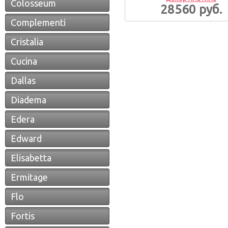
Colosseum
28560 руб.
Complementi
Cristalia
Cucina
Dallas
Diadema
Edera
Edward
Elisabetta
Ermitage
Flo
Fortis