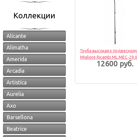
Коллекции
Alicante
Alimatha
Труба высокая к подвесному
Migliore Ricambi ML.MEC-29.
Amerida
12600 руб.
Arcadia
Artistica
Aurelia
Axo
Barsellona
Beatrice