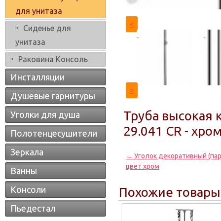
для унитаза
<
Сиденье для
унитаза
Раковина Консоль
Инсталляции
>
Душевые гарнитуры
Труба высокая к
Уголки для душа
29.041 CR - хро
Полотенцесушители
Зеркала
← Уголок декоративный (пара
цвет хром
Ванны
Консоли
Похожие товары
Пьедестал