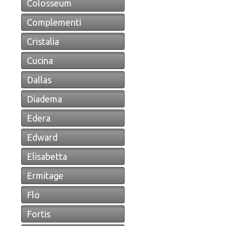
Colosseum
Complementi
Cristalia
Cucina
Dallas
Diadema
Edera
Edward
Elisabetta
Ermitage
Flo
Fortis