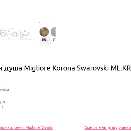
 душа Migliore Korona Swarovski ML.K
льный
тро
: 2
й колонны Migliore Vivaldi
Смеситель для душевой 