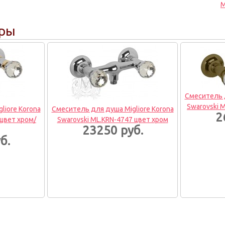
M
ары
Смеситель д
Swarovski 
liore Korona
Смеситель для душа Migliore Korona
2
 цвет хром/
Swarovski ML.KRN-4747 цвет хром
23250 руб.
б.