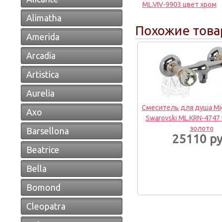
ML.VIV-9903 цвет хром
Alimatha
Похожие тов
Amerida
Arcadia
Artistica
Aurelia
Смеситель для душа Mig
Axo
Swarovski ML.KRN-4747
золото
Barsellona
25110 ру
Beatrice
Bella
Bomond
Cleopatra