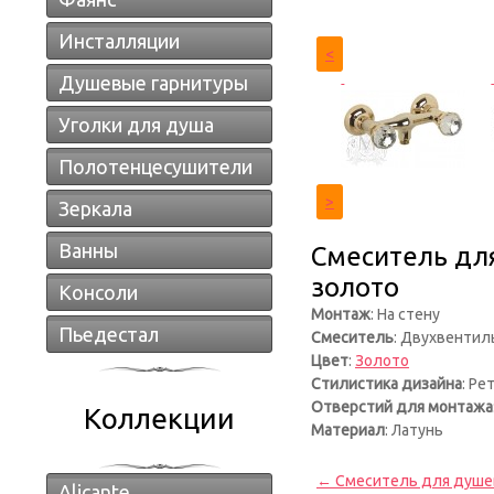
Инсталляции
<
Душевые гарнитуры
Уголки для душа
Полотенцесушители
>
Зеркала
Ванны
Смеситель для
золото
Консоли
Монтаж
: На стену
Пьедестал
Смеситель
: Двухвенти
Цвет
:
Золото
Стилистика дизайна
: Ре
Отверстий для монтажа
Коллекции
Материал
: Латунь
← Смеситель для душево
Alicante