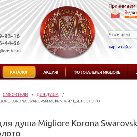
Принимаем 
19-93-16
76-44-66
карта сайта
liore-tut.ru
КАТАЛОГ
АКЦИЯ!
ФОТОГАЛЕРЕЯ MIGLIORE
СМЕСИТЕЛИ
ДЛЯ ДУША
/
/
LIORE KORONA SWAROVSKI ML.KRN-4747 ЦВЕТ ЗОЛОТО
ля душа Migliore Korona Swarovsk
олото