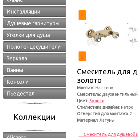
Инсталляции
<
Душевые гарнитуры
Уголки для душа
Полотенцесушители
>
Зеркала
Ванны
Смеситель для д
золото
Консоли
Монтаж
: На стену
Пьедестал
Смеситель
: Двухвентильный
Цвет
:
Золото
Стилистика дизайна
: Ретро
Отверстий для монтажа
: 2
Коллекции
Материал
: Латунь
← Смеситель для душевой кол
Alicante