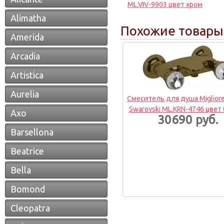
ML.VIV-9903 цвет хром
Alimatha
Похожие товары
Amerida
Arcadia
Artistica
Aurelia
Смеситель для душа Migliore
Swarovski ML.KRN-4746 цвет
Axo
30690 руб.
Barsellona
Beatrice
Bella
Bomond
Cleopatra