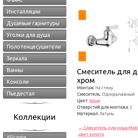
Инсталляции
<
Душевые гарнитуры
Уголки для душа
Полотенцесушители
>
Зеркала
Ванны
Смеситель для д
хром
Консоли
Монтаж
: На стену
Пьедестал
Смеситель
: Однорычажный
Цвет
:
Хром
Отверстий для монтажа
: 2
Материал
: Латунь
Коллекции
← Смеситель для душа Migl
цвет золото
Alicante