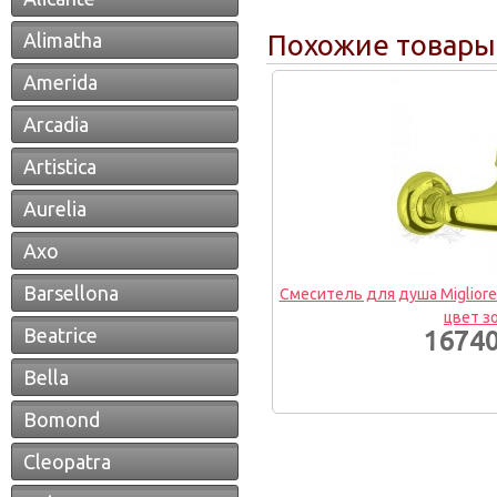
Alimatha
Похожие товары
Amerida
Arcadia
Artistica
Aurelia
Axo
Barsellona
Смеситель для душа Migliore
цвет з
Beatrice
16740
Bella
Bomond
Cleopatra