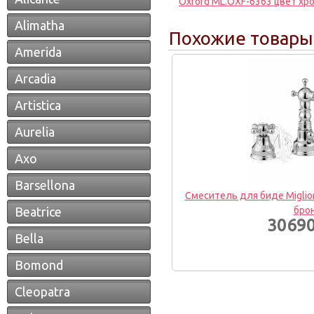
Oxford ML.OXF-6363 цвет хр
Alimatha
Похожие товары
Amerida
Arcadia
Artistica
Aurelia
Axo
Barsellona
Смеситель для биде Miglior
Beatrice
бро
30690
Bella
Bomond
Cleopatra