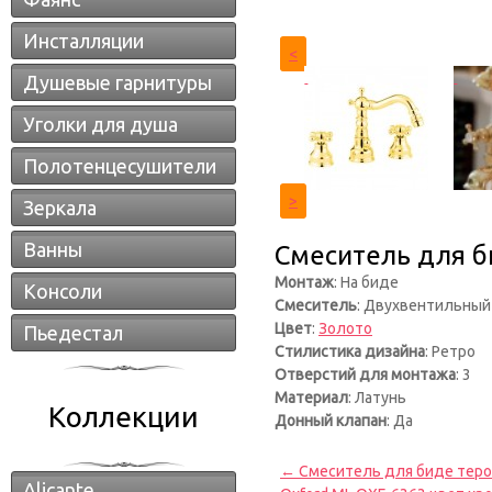
Инсталляции
<
Душевые гарнитуры
Уголки для душа
Полотенцесушители
>
Зеркала
Ванны
Смеситель для би
Монтаж
: На биде
Консоли
Смеситель
: Двухвентильный
Цвет
:
Золото
Пьедестал
Стилистика дизайна
: Ретро
Отверстий для монтажа
: 3
Материал
: Латунь
Коллекции
Донный клапан
: Да
← Смеситель для биде тером
Alicante