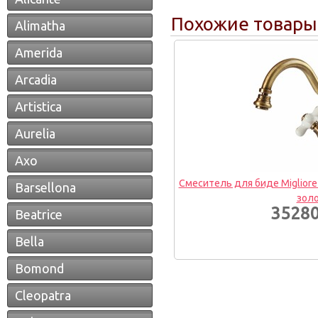
Похожие товары
Alimatha
Amerida
Arcadia
Artistica
Aurelia
Axo
Смеситель для биде Migliore
Barsellona
зол
35280
Beatrice
Bella
Bomond
Cleopatra