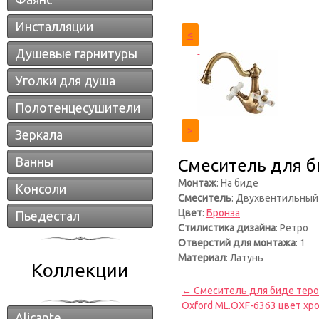
Инсталляции
<
Душевые гарнитуры
Уголки для душа
Полотенцесушители
>
Зеркала
Ванны
Смеситель для б
Монтаж
: На биде
Консоли
Смеситель
: Двухвентильный
Цвет
:
Бронза
Пьедестал
Стилистика дизайна
: Ретро
Отверстий для монтажа
: 1
Материал
: Латунь
Коллекции
← Смеситель для биде тером
Oxford ML.OXF-6363 цвет хр
Alicante