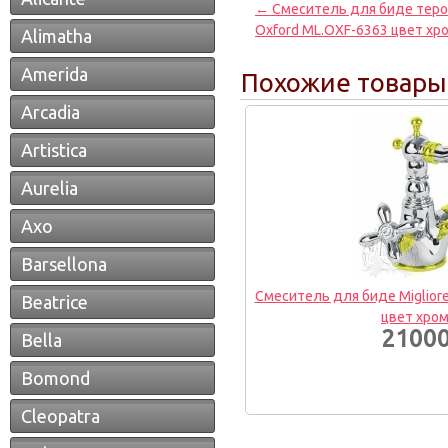
← Смеситель для биде тером
Oxford ML.OXF-6363 цвет хр
Alimatha
Amerida
Похожие товары
Arcadia
Artistica
Aurelia
Axo
Barsellona
Смеситель для биде Migliore
Beatrice
цвет хро
21000
Bella
Bomond
Cleopatra