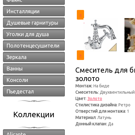
Инсталляции
<
Душевые гарнитуры
Уголки для душа
Полотенцесушители
>
Зеркала
Ванны
Смеситель для би
золото
Консоли
Монтаж
: На биде
Пьедестал
Смеситель
: Двухвентильный
Цвет
:
Золото
Стилистика дизайна
: Ретро
Отверстий для монтажа
: 1
Коллекции
Материал
: Латунь
Донный клапан
: Да
Alicante