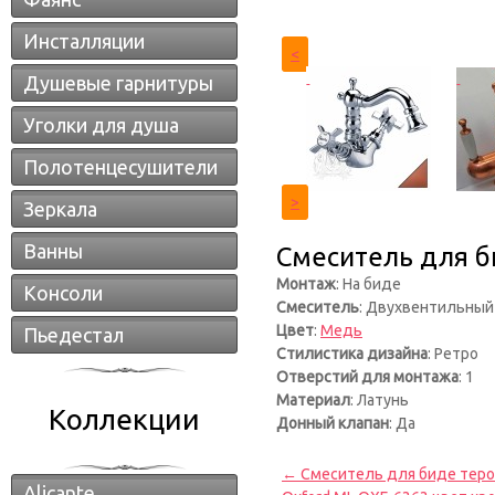
Инсталляции
<
Душевые гарнитуры
Уголки для душа
Полотенцесушители
>
Зеркала
Ванны
Смеситель для би
Монтаж
: На биде
Консоли
Смеситель
: Двухвентильный
Цвет
:
Медь
Пьедестал
Стилистика дизайна
: Ретро
Отверстий для монтажа
: 1
Материал
: Латунь
Коллекции
Донный клапан
: Да
← Смеситель для биде тером
Alicante