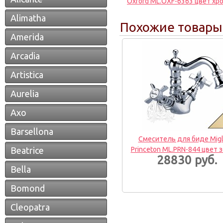
Oxford ML.OXF-6363 цвет хр
Alimatha
Похожие товары
Amerida
Arcadia
Artistica
Aurelia
Axo
Barsellona
Смеситель для биде Migl
Beatrice
Princeton ML.PRN-844 цвет 
28830 руб.
Bella
Bomond
Cleopatra