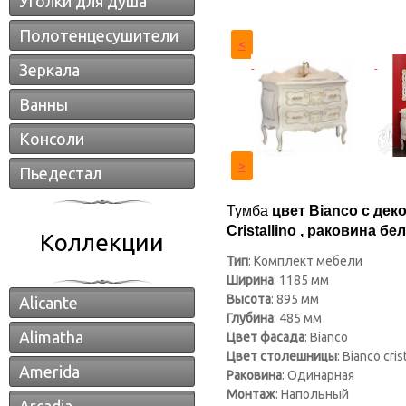
Уголки для душа
Полотенцесушители
<
Зеркала
Ванны
Консоли
>
Пьедестал
Тумба
цвет Bianco с дек
Cristallino , раковина б
Коллекции
Тип
: Комплект мебели
Ширина
: 1185 мм
Высота
: 895 мм
Alicante
Глубина
: 485 мм
Alimatha
Цвет фасада
: Bianco
Цвет столешницы
: Bianco cris
Amerida
Раковина
: Одинарная
Монтаж
: Напольный