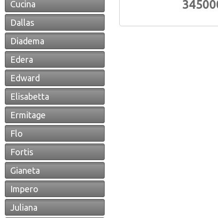
345000
Cucina
Dallas
Diadema
Edera
Edward
Elisabetta
Ermitage
Flo
Fortis
Gianeta
Impero
Juliana