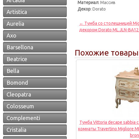
Arcadia
Материал
: Массив
Декор
: Dorato
Artistica
Aurelia
← Тумба со столешницей Migli
декором Dorato ML.JLN-BA12
Axo
Barsellona
Похожие товары
Beatrice
Bella
Bomond
Cleopatra
Colosseum
Complementi
Тумба Vittoria decape sabbi
комнаты Travertino Migliore 
Cristalia
bro